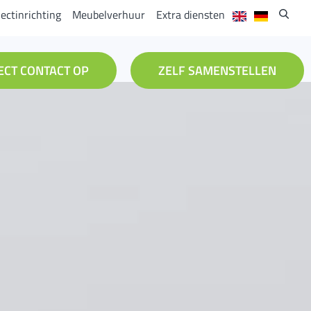
jectinrichting
Meubelverhuur
Extra diensten
ECT CONTACT OP
ZELF SAMENSTELLEN