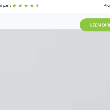
ompany
Pro
NEEM DIR