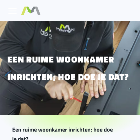
EEN RUIME WOONKAMER
INRICHTEN; HOE DOE JE DAT?
Een ruime woonkamer inrichten; hoe doe
je dat?