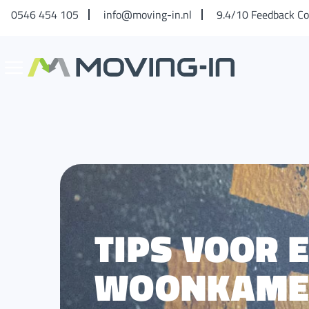
0546 454 105
info@moving-in.nl
9.4/10 Feedback C
TIPS VOOR 
WOONKAMER