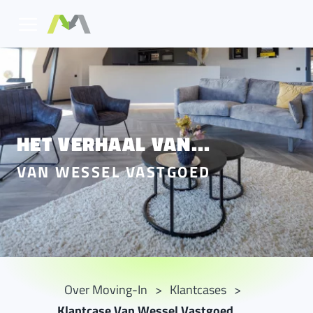
HET VERHAAL VAN...
VAN WESSEL VASTGOED
Over Moving-In
Klantcases
Klantcase Van Wessel Vastgoed